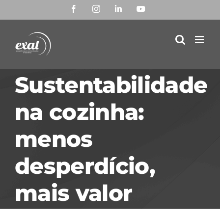
Ir
Facebook
Instagram
LinkedIn
YouTube
para
o
conteúdo
Sustentabilidade
na cozinha:
menos
desperdício,
mais valor