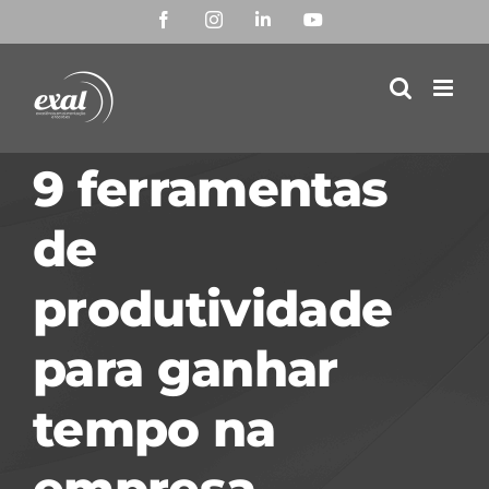
Ir
Facebook
Instagram
LinkedIn
YouTube
para
o
conteúdo
9 ferramentas
de
produtividade
para ganhar
tempo na
empresa