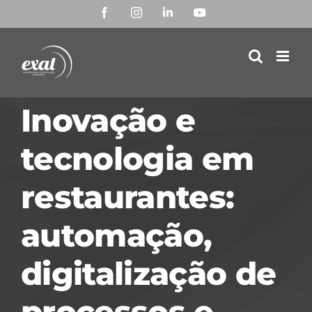
Ir
Facebook
Instagram
LinkedIn
YouTube
para
o
conteúdo
Inovação e
tecnologia em
restaurantes:
automação,
digitalização de
processos e