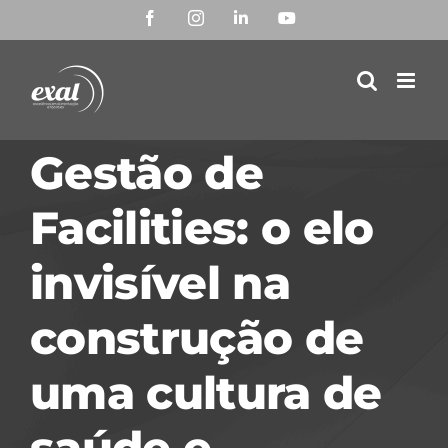
Ir
Facebook
Instagram
LinkedIn
YouTube
para
o
conteúdo
Gestão de
Facilities: o elo
invisível na
construção de
uma cultura de
saúde e