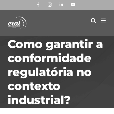
Ir
Facebook
Instagram
LinkedIn
YouTube
para
o
conteúdo
Como garantir a
conformidade
regulatória no
contexto
industrial?