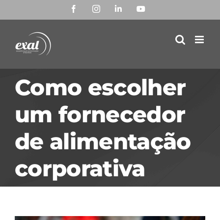
Ir
Facebook
Instagram
LinkedIn
YouTube
para
o
conteúdo
Como escolher
um fornecedor
de alimentação
corporativa