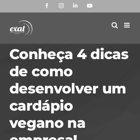
Ir
Facebook
Instagram
LinkedIn
YouTube
para
o
conteúdo
Conheça 4 dicas
de como
desenvolver um
cardápio
vegano na
empresa!