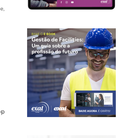
e,
n
atsApp
Pinterest