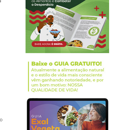
a
e
ro