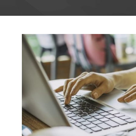
View
Larger
Image