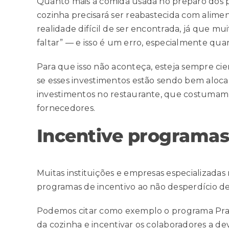
Quanto mais a comida usada no preparo dos pr
cozinha precisará ser reabastecida com alimen
realidade difícil de ser encontrada, já que 
faltar” — e isso é um erro, especialmente q
Para que isso não aconteça, esteja sempre cie
se esses investimentos estão sendo bem alocad
investimentos no restaurante, que costumam 
fornecedores.
Incentive programas
Muitas instituições e empresas especializadas
programas de incentivo ao não desperdício d
Podemos citar como exemplo o programa
Pr
da cozinha e incentivar os colaboradores a d