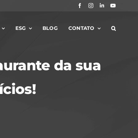
Facebook
Instagram
LinkedIn
YouTube
ESG
BLOG
CONTATO
aurante da sua
cios!