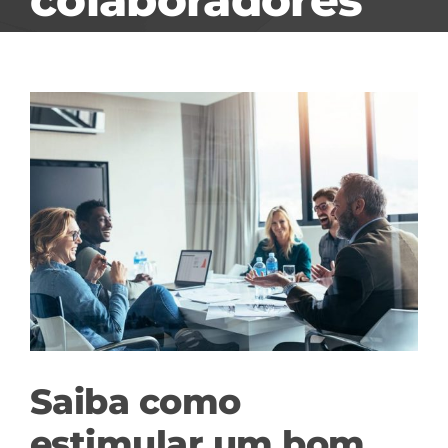
View
Larger
Image
Saiba como
estimular um bom