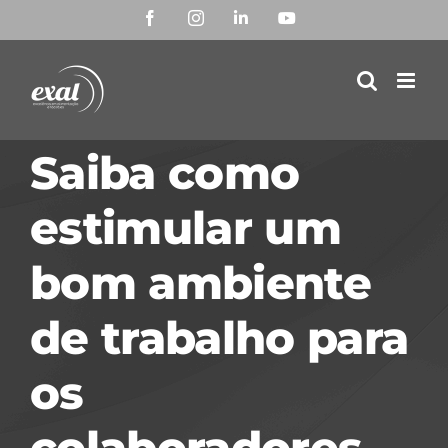
Ir
Facebook
Instagram
LinkedIn
YouTube
para
o
conteúdo
Saiba como
estimular um
bom ambiente
de trabalho para
os
colaboradores