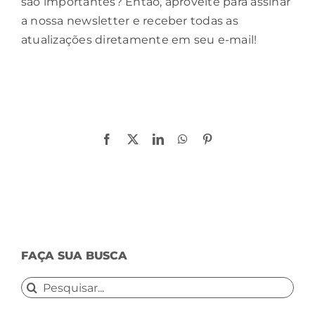
são importantes? Então, aproveite para assinar
a nossa newsletter e receber todas as
atualizações diretamente em seu e-mail!
Compartilhe!
Facebook
X
LinkedIn
WhatsApp
Pinterest
FAÇA SUA BUSCA
Buscar
resultados