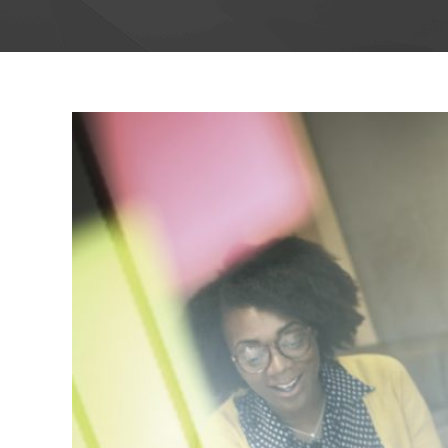
View
Larger
Image