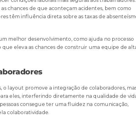
cer condições laborais mais seguras aos trabalhadores.
, as chances de que aconteçam acidentes, bem como
ores têm influência direta sobre as taxas de
absenteísm
a um melhor desenvolvimento, como ajuda no processo
o que eleva as chances de construir uma equipe de alt
laboradores
, o layout promove a integração de colaboradores, ma
ra eles, interferindo diretamente na qualidade de vid
pessoas consegue ter uma fluidez na
comunicação
,
la colaboratividade.