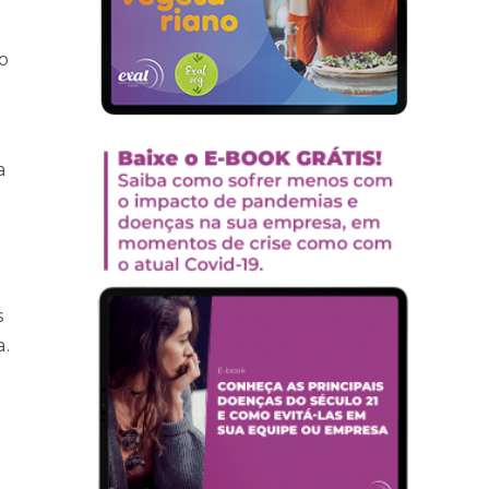
o
a
s
a.