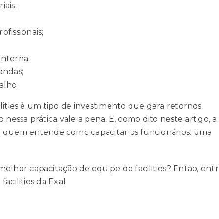
iais;
fissionais;
interna;
andas;
alho.
lities é um tipo de investimento que gera retornos
 nessa prática vale a pena. E, como dito neste artigo, a
m quem entende como capacitar os funcionários: uma
hor capacitação de equipe de facilities? Então,
entr
acilities da Exal
!