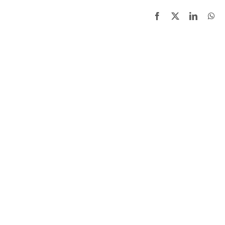
Facebook
X
LinkedI
Wh