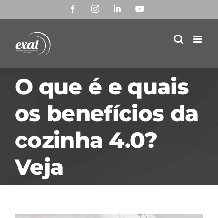
Ir
Facebook
Instagram
LinkedIn
YouTube
para
o
conteúdo
O que é e quais
os benefícios da
cozinha 4.0?
Veja