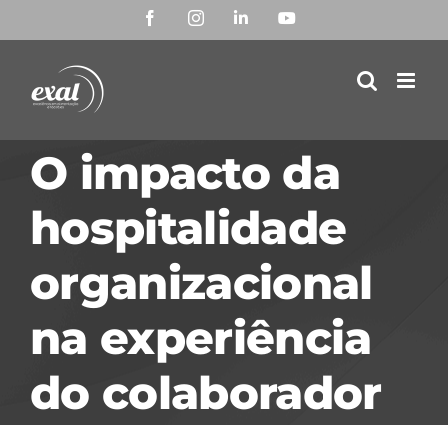
Ir
Facebook
Instagram
LinkedIn
YouTube
para
o
conteúdo
O impacto da
hospitalidade
organizacional
na experiência
do colaborador