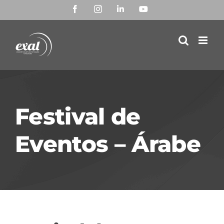
Ir
Facebook
Instagram
LinkedIn
YouTube
para
o
conteúdo
Festival de
Eventos – Árabe