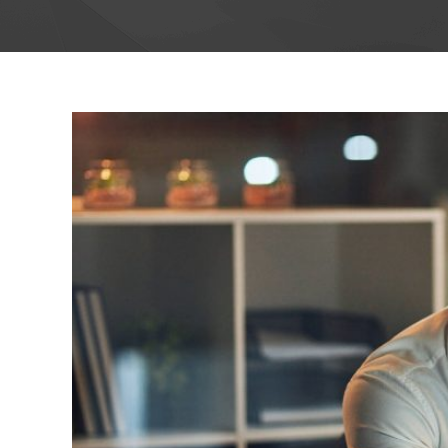
View
Larger
Image