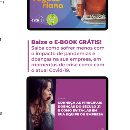
am
r.
s