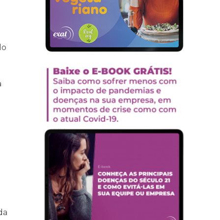
do
a
da