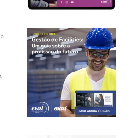
 o
.
á