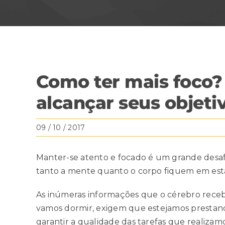
View
Como ter mais foco?
Larger
Image
alcançar seus objeti
09 / 10 / 2017
Manter-se atento e focado é um grande desafio
tanto a mente quanto o corpo fiquem em esta
As inúmeras informações que o cérebro rec
vamos dormir, exigem que estejamos presta
garantir a qualidade das tarefas que realizamo