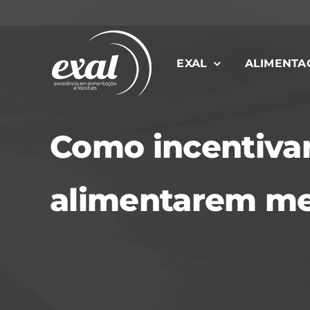
Ir
para
o
EXAL
ALIMENTA
conteúdo
Como incentivar
alimentarem mel