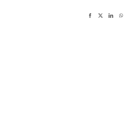
Facebook
X
LinkedI
Wh