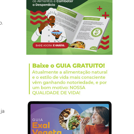
o.
ja