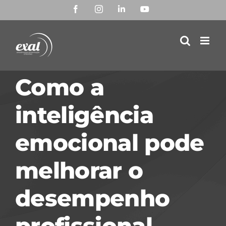
Ir
Facebook
Instagram
LinkedIn
YouTube
para
o
conteúdo
Como a
inteligência
emocional pode
melhorar o
desempenho
profissional