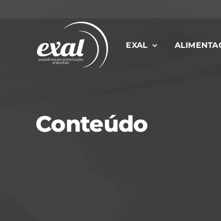
Ir
para
o
EXAL
ALIMENTA
conteúdo
Conteúdo