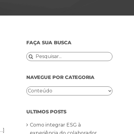
FAÇA SUA BUSCA
Buscar
resultados
para:
NAVEGUE POR CATEGORIA
NAVEGUE
POR
CATEGORIA
ULTIMOS POSTS
Como integrar ESG à
.]
experiência do colaborador