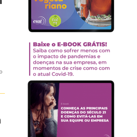
á
o
a
r