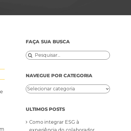
FAÇA SUA BUSCA
Buscar
resultados
para:
NAVEGUE POR CATEGORIA
NAVEGUE
pe
POR
CATEGORIA
ULTIMOS POSTS
Como integrar ESG à
em
experiência do colaborador