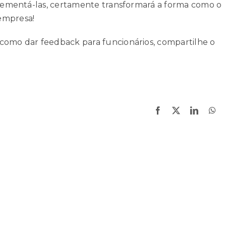
mplementá-las, certamente transformará a forma como o
empresa!
como dar feedback para funcionários, compartilhe o
Facebook
X
LinkedI
Wh