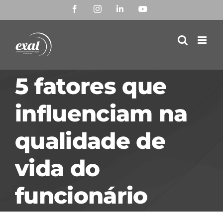
Ir
Facebook
Instagram
LinkedIn
YouTube
para
o
conteúdo
5 fatores que
influenciam na
qualidade de
vida do
funcionário