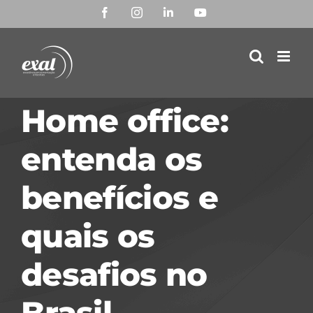
Ir
Facebook
Instagram
LinkedIn
YouTube
para
o
conteúdo
Home office:
entenda os
benefícios e
quais os
desafios no
Brasil